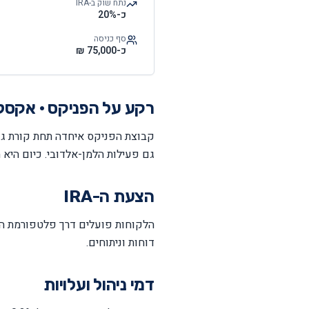
נתח שוק ב-IRA
כ-20%
סף כניסה
כ-75,000 ₪
רקע על
הפניקס · אקסלנס 
גם פעילות הלמן-אלדובי. כיום היא השחקנית 
הצעת ה-IRA
דוחות וניתוחים.
דמי ניהול ועלויות