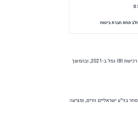
לב תחת חברת ביטוח
קבוצת הפניקס איחדה תחת קורת גג אחת מספר שחקנים מרכזיים בשוק ה-IRA: רכישת אקסלנס ב-2017, רכישת IBI גמל ב-2021, ובהמשך
ר ב-IBI גמל. הפלטפורמה מאפשרת מסחר בני"ע ישראליים וזרים, ומציעה