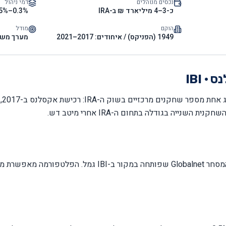
נכסים מנוהלים
דמי ניהול
כ-3–4 מיליארד ₪ ב-IRA
0.3%–0.5%
הוקם
מודל
1949 (הפניקס) / איחודים: 2017–2021
מערך משו
· IBI
השנייה בגודלה בתחום ה-IRA אחרי מיטב דש.
הלקוחות פועלים דרך פלטפורמת המסחר Globalnet שפותחה במקו