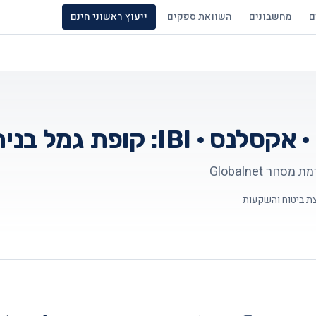
ם
מחשבונים
השוואת ספקים
ייעוץ ראשוני חינם
אקסלנס · IBI
: קופת גמל בניה
ר Globalnet
ת ביטוח והשקעות