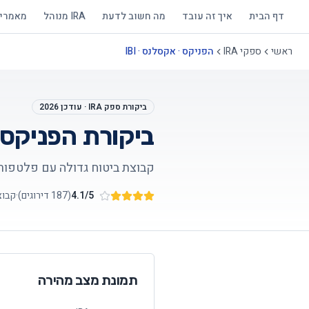
דף הבית
איך זה עובד
מה חשוב לדעת
IRA מנוהל
מאמרי
ראשי
ספקי IRA
הפניקס · אקסלנס · IBI
ביקורת ספק IRA · עודכן 2026
ביקורת
הפניקס · 
קבוצת ביטוח גדולה עם פלטפורמת מסח
/5
4.1
(
187
דירוגים)
·
קבוצ
תמונת מצב מהירה