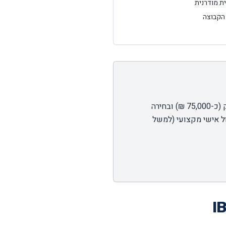
ת מודרנית
הקבוצה
הפניקס/אקסלנס/IBI דרך פלטפורמת Globalnet היא כיום הספקית עם סף הכניסה הנמוך ביותר בשוק (כ-75,000 ₪) ובחירה
ל אישי מקצועי (למשל