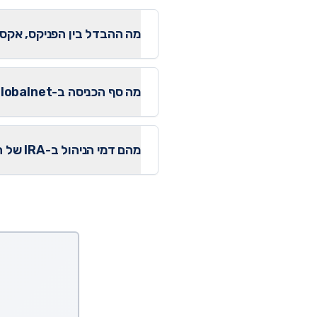
מה ההבדל בין הפניקס, אקסלנס ו-I
מה סף הכניסה ב-Globalnet/הפניקס ל-IRA?
מהם דמי הניהול ב-IRA של הפניקס?