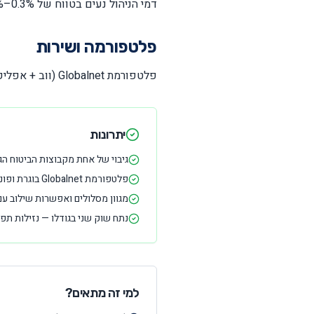
דמי הניהול נעים בטווח של 0.3%–0.5% בשנה, בדומה למיטב דש. עמלות המסחר תלויות בהיקף הפעילות ובמשא ומתן.
פלטפורמה ושירות
פלטפורמת Globalnet (ווב + אפליקציה), אזור אישי באתר הפניקס, תמיכה טלפונית וסוכני ביטוח.
יתרונות
גיבוי של אחת מקבוצות הביטוח הג
פלטפורמת Globalnet בוגרת ופונקציונלית
מגוון מסלולים ואפשרות שילוב עם
נתח שוק שני בגודלו — נזילות תפע
למי זה מתאים?