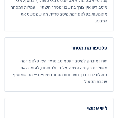
(0.3%–0.5% מול 0.4%–0.6% באלטשולר). בנוסף, אצל
מיטב דש אין צורך בחשבון מסחר חיצוני — עמלות המסחר
מוטמעות בפלטפורמת מיטב טרייד, מה שמפשט את
המבנה.
פלטפורמת מסחר
יתרון מובהק למיטב דש: מיטב טרייד היא פלטפורמה
משולבת בקופה עצמה. אלטשולר שחם, לעומת זאת,
פועלת לרוב דרך חשבונות מסחר חיצוניים — מה שמוסיף
שכבת תפעול.
ליווי אנושי