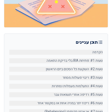
תוכן עניינים
הקדמה
טעות #1: פתיחת IRA בלי בדיקת התאמה
טעות #2: השקעת כל הסכום ביום הראשון
טעות #3: ריבוי פעולות מסחר
טעות #4: התעלמות מעמלות נסתרות
טעות #5: רדיפה אחרי תשואות עבר
טעות #6: ריכוז יתר במניה אחת או בסקטור אחד
טעות #7: אי איזון תקופתי (Rebalancing)