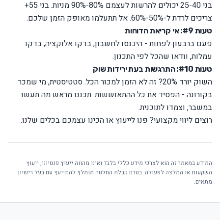
בני 25-40 יכולים להרשות לעצמם 80%-90% מניות. בני 55+
צריכים לרדת ל-50%-60%. אל תתעלמו מאופק הזמן שלכם.
טעות #9: אי קריאת הדוחות
פעם ברבעון לפחות - היכנסו לחשבון, בדקו אלוקציה, בדקו
עמלות, וודאו שהכל לפי התכנון.
טעות #10: התרגשות בעת ירידות שוק
השוק יורד 20%? זה לא הזמן למכור הכל. סטטיסטית, מי שמכר
בקורונה - הפסיד את כל ההתאוששות. תכננו מראש מה תעשו
במשבר, וצמדו לתוכנית.
רוצים ליווי מקצועי?
פנו לייעוץ
או הכינו עצמכם ב
כלים שלנו
.
המידע במאמר זה הוא לצרכי מידע כללי בלבד ואינו מהווה ייעוץ פנסיוני, ייעוץ
השקעות או המלצה לפעולה. בטרם קבלת החלטה מומלץ להתייעץ עם בעל רישיון
מתאים.