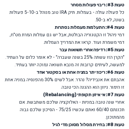
טעות #3: ריבוי פעולות מסחר
כל פעולה עולה - בעמלות. תיק IRA טוב מנוהל ב-5-10 פעולות
בשנה, לא ב-50.
טעות #4: התעלמות מעמלות נסתרות
דמי ניהול זו הקטגוריה הבולטת, אבל יש גם עמלות המרת מט"ח,
דמי משמרת ועוד. קראו את ה
מדריך העמלות
.
טעות #5: רדיפה אחרי תשואות עבר
"הקרן הזו עשתה 25% בשנה שעברה" - לא אומר כלום על העתיד.
למעשה, לעיתים קרובות זה מנבא תשואה נמוכה יותר בעתיד.
טעות #6: ריכוז יתר במניה אחת או בסקטור אחד
אהבתם את אנבידיה? נהדר. אבל לשים 30% מהפנסיה במניה אחת
זו הימור. גיוון הוא ההגנה הכי טובה.
טעות #7: אי איזון תקופתי (Rebalancing)
אחרי שנה טובה במניות - האלוקציה שלכם משתבשת. אם
תכננתם 60/40 ואתם עכשיו 75/25 - הסיכון שלכם גבוה
מהמתוכנן.
טעות #8: בחירת מסלול מסוכן מדי לגיל