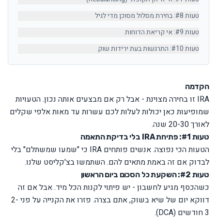
טעות #8: בחירת מסלול מסוכן מדי לגיל
טעות #9: אי קריאת הדוחות
טעות #10: התרגשות בעת ירידות שוק
הקדמה
IRA זו בחירה מצוינת - אבל רק אם מבצעים אותה נכון. הטעויות
שמופיעות כאן יכולות לעלות לכם עשרות עד מאות אלפי שקלים
לאורך 20-30 שנה.
טעות #1: פתיחת IRA בלי בדיקת התאמה
הטעות הכי נפוצה. אנשים פותחים IRA כי "שמעו שמשתלם" בלי
לבדוק אם זה באמת מתאים להם. השתמשו ב
צ'קליסט שלנו
.
טעות #2: השקעת כל הסכום ביום הראשון
כשהכסף מגיע לחשבון - יש פיתוי לקנות הכל מיד. אבל אם זה
דווקא יום של שיא בשוק, אתם בצרה. פזרו את הקנייה על פני 2-
3 חודשים (DCA).