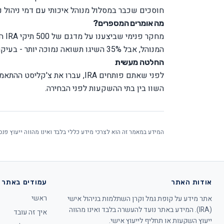
חוסכים שכבר במסלול מנוהל איכותי עם דמי ניהול נמוכי
מה אומרים המספרים?
המנוהל, אבל 35% השיגו תשואה נמוכה יותר - בעיקר בגלל פעילות יתר, תזמון שוק כושל, או חוסר פיזור.
החלטה מעשית
לפני שאתם פותחים IRA, עברו את
צ'קליסט ההתאמה
השוו בין בתי ההשקעות
לפני הבחירה.
המידע במאמר זה הוא לצרכי מידע כללי בלבד ואינו מהווה ייעוץ פנ
אודות האתר
עמודים באתר
ראשי
אתר מידע על קופת גמל וקרן השתלמות בניהול אישי
(IRA). המידע באתר נועד להעשרה בלבד ואינו מהווה
איך זה עובד
ייעוץ השקעות או תחליף לייעוץ אישי.