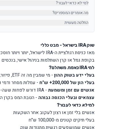
למי לא כדאי לעבור?
מה אומרים המספרים?
החלטה מעשית
שוק IRA בישראל - מבט כללי
בקופת גמל או קרן השתלמות בניהול אישי, בנכסים 
למי IRA
באמת
משתלם?
בעלי ידע בשוק ההון
- מי שמבין מה זה ETF, פיזור, אלוקציה, ויודע לבנות תיק
בעלי הון של 200,000+ ש"ח
- עמלות מסחר ודמי ניהול קבועים 
אנשים עם זמן ומשמעת
- IRA דורש לפחות שעה-שעתיים בחודש לתחזוקה
עצמאים ובעלי הכנסה גבוהה
- הטבת המס בקרן השתלמות IRA חזקה
למי
לא
כדאי לעבור?
אנשים בלי זמן או רצון לעקוב אחר השקעות
בעלי תיקים קטנים מ-100,000 ש"ח
אנשים שמושפעים רגשית מתנודות שוק