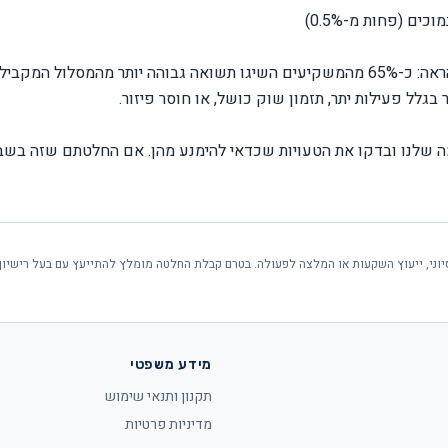
ם (פחות מ-0.5%)
מחקר פנימי שביצענו על מדגם של 500 תיקי IRA הראה: כ-65% מהמשקיעים השיגו תשואה גבוהה יותר מהמסלול המקביל
 שלנו
ובדקו את
הטעויות שכדאי להימנע מהן
. אם החלטתם שזה בשבי
סיוני, ייעוץ השקעות או המלצה לפעולה. בטרם קבלת החלטה מומלץ להתייעץ עם בעל רישיון
מידע משפטי
תקנון ותנאי שימוש
מדיניות פרטיות