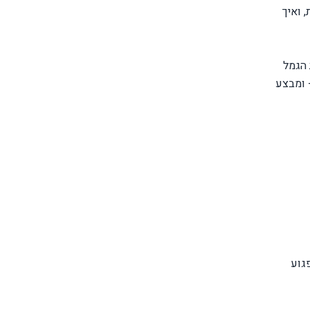
רונות, ואיך
פת הגמל
 ומבצע
פגוע