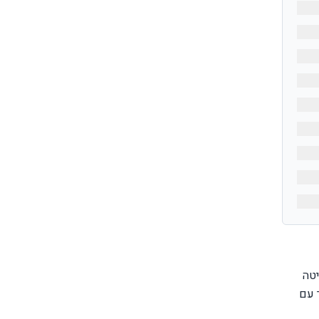
יטה
 עם