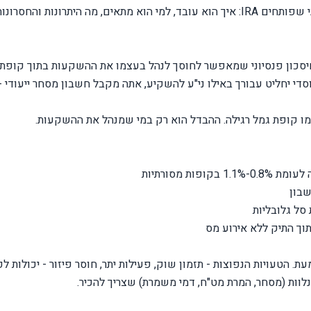
במדריך הזה נצלול לעומק לכל מה שצריך לדעת לפני שפותחים IRA: איך הוא עובד, למי הוא מתאים, מה היתרונות והחס
IRA (Individual R) הוא מסלול חיסכון פנסיוני שמאפשר לחוסך לנהל בעצמו את ההשקעות בתוך קו
 יחליט עבורך באילו ני"ע להשקיע, אתה מקבל חשבון מסחר ייעודי -
מו קופת גמל רגילה. ההבדל הוא רק במי שמנהל את ההשקעות.
שבון
תוך התיק ללא אירוע מס
עת. הטעויות הנפוצות - תזמון שוק, פעילות יתר, חוסר פיזור - יכולות ל
לוות (מסחר, המרת מט"ח, דמי משמרת) שצריך להכיר.