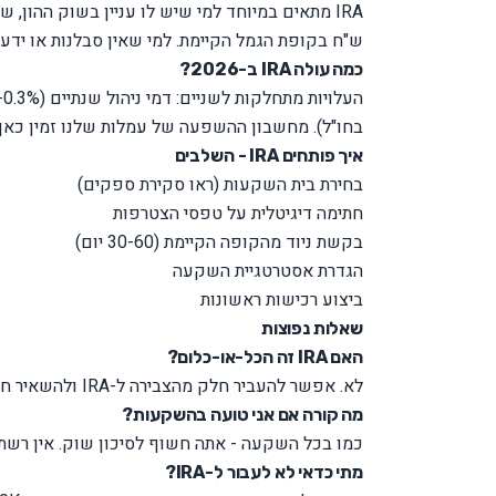
ש"ח בקופת הגמל הקיימת. למי שאין סבלנות או ידע - עדי
כמה עולה IRA ב-2026?
בחו"ל). מחשבון ההשפעה של עמלות שלנו
זמין כאן
איך פותחים IRA - השלבים
בחירת בית השקעות (ראו
סקירת ספקים
)
חתימה דיגיטלית על טפסי הצטרפות
בקשת ניוד מהקופה הקיימת (30-60 יום)
הגדרת אסטרטגיית השקעה
ביצוע רכישות ראשונות
שאלות נפוצות
האם IRA זה הכל-או-כלום?
לא. אפשר להעביר חלק מהצבירה ל-IRA ולהשאיר חלק במסלול מנוהל. זו אופציה מצוינת למי שרוצה לבדוק את עצמו בהדרגה.
מה קורה אם אני טועה בהשקעות?
כמו בכל השקעה - אתה חשוף לסיכון שוק. אין רשת ב
מתי כדאי לא לעבור ל-IRA?