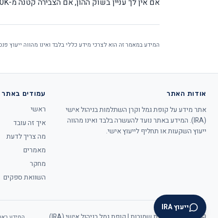
אם אין לך עניין בשוק ההון, אם הצבירה קטנה מ-50K, או אם אתה קרוב מאוד לפרישה (פחות מ-5 שנים) ולא רוצה לקחת סיכון.
המידע במאמר זה הוא לצרכי מידע כללי בלבד ואינו מהווה ייעוץ פנ
אודות האתר
עמודים באתר
ראשי
אתר מידע על קופת גמל וקרן השתלמות בניהול אישי
(IRA). המידע באתר נועד להעשרה בלבד ואינו מהווה
איך זה עובד
ייעוץ השקעות או תחליף לייעוץ אישי.
מה צריך לדעת
מאמרים
מחקר
השוואת ספקים
ייעוץ IRA
©
2026
כל הזכויות שמורות | קופת גמל בניהול אישי (IRA)
המידע באתר