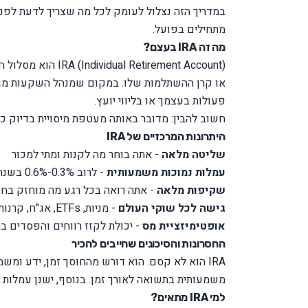
מתחילים בפועל.
מה זה IRA בעצם?
etirement Account
או קרן ההשתלמות שלו. במקום שמנהל השקעות מוסדי
פעולות בעצמך או בליווי יועץ.
חשוב להבין: מדובר באותה מעטפת מיסויית בדיוק כ
היתרונות המרכזיים של IRA
שליטה מלאה
- אתה בוחר מה לקנות ומתי למכור
עמלות נמוכות משמעותית
- לרוב 0.3%-0.6% בשנה לעומת 0.8%-1.1% בקופות מסורתיות
שקיפות מלאה
- אתה רואה בכל רגע מה מוחזק בח
גישה לכל שוקי העולם
- מניות, ETFs, אג"ח, קרנות סל גלובליות
אופטימיזציית מס
- יכולת לקזז רווחים והפסדים ב
החסרונות והסיכונים שחייבים להכיר
IRA הוא לא קסם. הוא דורש מהחוסך זמן, ידע ומשמ
משמעותית בתשואה לאורך זמן. בנוסף, ישנן עמלות נ
למי IRA מתאים?